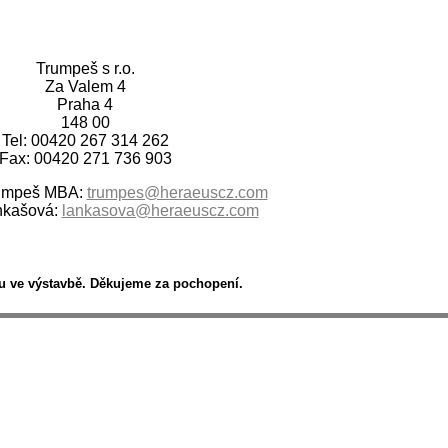
Trumpeš s r.o.
Za Valem 4
Praha 4
148 00
Tel: 00420 267 314 262
Fax: 00420 271 736 903
rumpeš MBA:
trumpes@heraeuscz.com
nkašová:
lankasova@heraeuscz.com
u ve výstavbě. Děkujeme za pochopení.