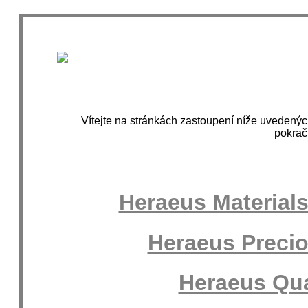
Vítejte na stránkách zastoupení níže uvedený
pokrač
Heraeus Material
Heraeus Preci
Heraeus Qu